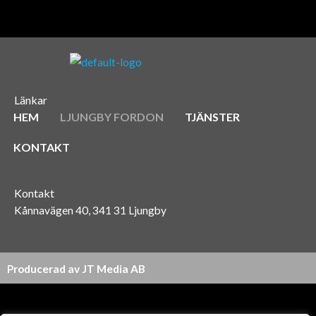
Länkar
HEM
LJUNGBY FORDON
TJÄNSTER
KONTAKT
Kontakt
Kånnavägen 40, 341 31 Ljungby
Producerad av
JT Media AB